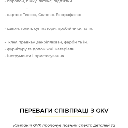
- поролон, пінку, латекс, підп’ятки
-
- картон: Тексон, Солтекс, Екстрафлекс
- цвяхи, голки, супінатори, пробійники, та ін.
- клея, травкау ,закріплювач, фарби та ін.
- фурнітуру та допоміжні матеріали
- інструменти і пристосування
ПЕРЕВАГИ СПІВПРАЦІ З GKV
Компанія GVK пропонує повний спектр деталей та