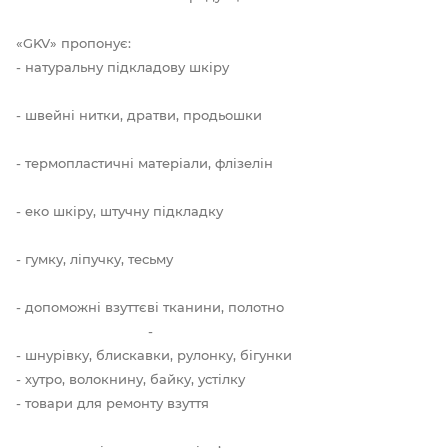
«GKV» пропонує:
- натуральну підкладову шкіру
- швейні нитки, дратви, продьошки
- термопластичні матеріали, флізелін
- еко шкіру, штучну підкладку
- гумку, ліпучку, тесьму
- допоможні взуттєві тканини, полотно
-
- шнурівку, блискавки, рулонку, бігунки
- хутро, волокнину, байку, устілку
- товари для ремонту взуття