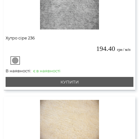
Хутро сіре 236
194.40
грн / м/п
В наявності:
є в наявності
КУПИТИ