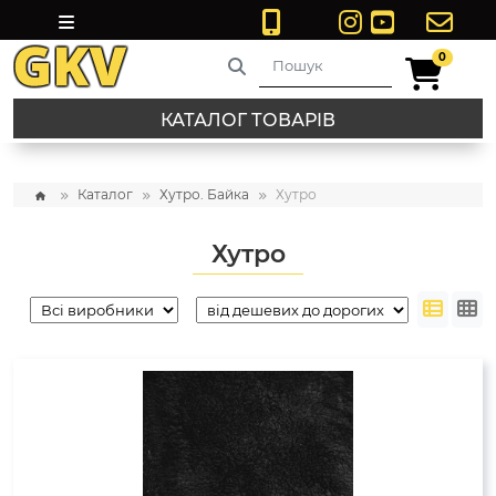
0
0
КАТАЛОГ ТОВАРІВ
Каталог
Хутро. Байка
Хутро
Хутро