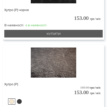
Хутро (Р) чорне
153.00
грн / м/п
В наявності:
є в наявності
КУПИТИ
Хутро (Р)
189.00
грн / м/п
153.00
грн / м/п