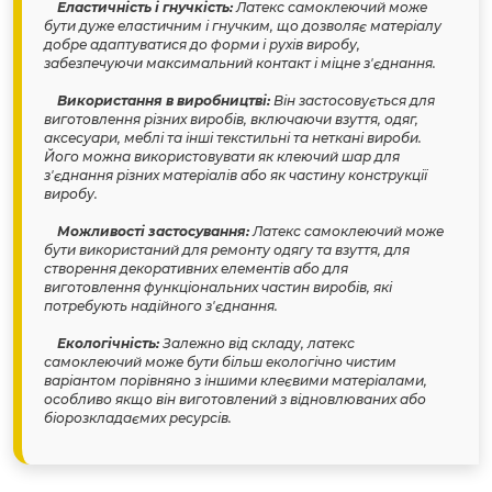
Еластичність і гнучкість:
Латекс самоклеючий може
бути дуже еластичним і гнучким, що дозволяє матеріалу
добре адаптуватися до форми і рухів виробу,
забезпечуючи максимальний контакт і міцне з'єднання.
Використання в виробництві:
Він застосовується для
виготовлення різних виробів, включаючи взуття, одяг,
аксесуари, меблі та інші текстильні та неткані вироби.
Його можна використовувати як клеючий шар для
з'єднання різних матеріалів або як частину конструкції
виробу.
Можливості застосування:
Латекс самоклеючий може
бути використаний для ремонту одягу та взуття, для
створення декоративних елементів або для
виготовлення функціональних частин виробів, які
потребують надійного з'єднання.
Екологічність:
Залежно від складу, латекс
самоклеючий може бути більш екологічно чистим
варіантом порівняно з іншими клеєвими матеріалами,
особливо якщо він виготовлений з відновлюваних або
біорозкладаємих ресурсів.