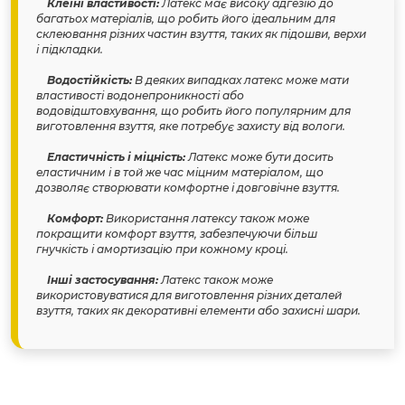
Клеїні властивості:
Латекс має високу адгезію до
багатьох матеріалів, що робить його ідеальним для
склеювання різних частин взуття, таких як підошви, верхи
і підкладки.
Водостійкість:
В деяких випадках латекс може мати
властивості водонепроникності або
водовідштовхування, що робить його популярним для
виготовлення взуття, яке потребує захисту від вологи.
Еластичність і міцність:
Латекс може бути досить
еластичним і в той же час міцним матеріалом, що
дозволяє створювати комфортне і довговічне взуття.
Комфорт:
Використання латексу також може
покращити комфорт взуття, забезпечуючи більш
гнучкість і амортизацію при кожному кроці.
Інші застосування:
Латекс також може
використовуватися для виготовлення різних деталей
взуття, таких як декоративні елементи або захисні шари.