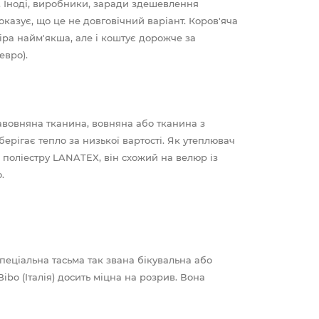
я. Іноді, виробники, заради здешевлення
показує, що це не довговічний варіант. Коров'яча
іра найм'якша, але і коштує дорожче за
евро).
бавовняна тканина, вовняна або тканина з
берігає тепло за низької вартості. Як утеплювач
 поліестру LANATEX, він схожий на велюр із
.
спеціальна тасьма так звана бікувальна або
bo (Італія) досить міцна на розрив. Вона