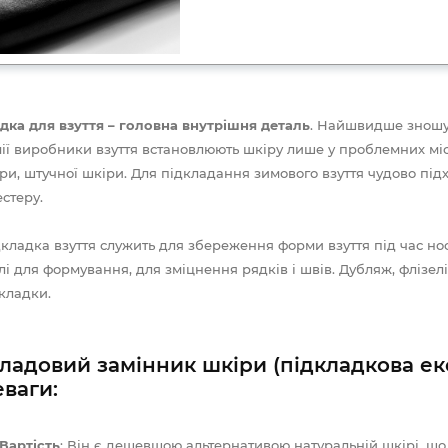
дка для взуття – головна внутрішня деталь
. Найшвидше зношуєт
ії виробники взуття встановлюють шкіру лише у проблемних місц
ри, штучної шкіри. Для підкладання зимового взуття чудово підх
естеру.
кладка взуття служить для збереження форми взуття під час но
влі для формування, для зміцнення рядків і швів. Дубляж, флізелі
кладки.
ладовий замінник шкіри (підкладкова еко
ваги:
Вартість
: Він є дешевшою альтернативою натуральній шкірі, що