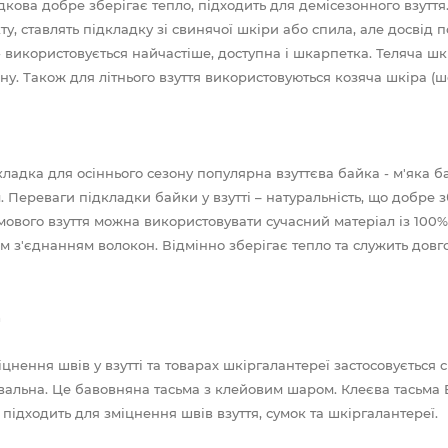
дкова добре зберігає тепло, підходить для демісезонного взутт
ту, ставлять підкладку зі свинячої шкіри або спила, але досвід 
- використовується найчастіше, доступна і шкарпетка. Теляча шк
ну. Також для літнього взуття використовуються козяча шкіра (ш
кладка для осіннього сезону популярна взуттєва байка - м'яка 
. Переваги підкладки байки у взутті – натуральність, що добре з
мового взуття можна використовувати сучасний матеріал із 100%
м з'єднанням волокон. Відмінно зберігає тепло та служить довго
а
іцнення швів у взутті та товарах шкіргалантереї застосовується 
вальна. Це бавовняна тасьма з клейовим шаром. Клеєва тасьма Bi
 підходить для зміцнення швів взуття, сумок та шкіргалантереї.