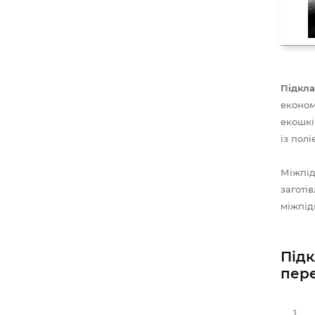
Підкла
економ
екошкі
із полі
Міжпід
заготі
міжпід
Підк
пере