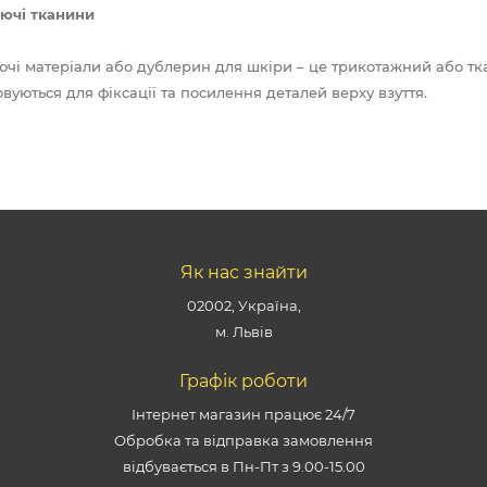
ючі тканини
чі матеріали або дублерин для шкіри – це трикотажний або тк
овуються для фіксації та посилення деталей верху взуття.
Як нас знайти
02002, Україна,
м. Львів
Графік роботи
Інтернет магазин працює 24/7
Обробка та відправка замовлення
відбувається в Пн-Пт з 9.00-15.00