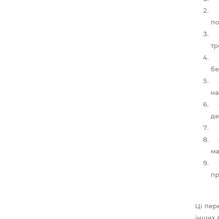
по
тр
бе
на
де
ма
пр
Ці пер
інших в