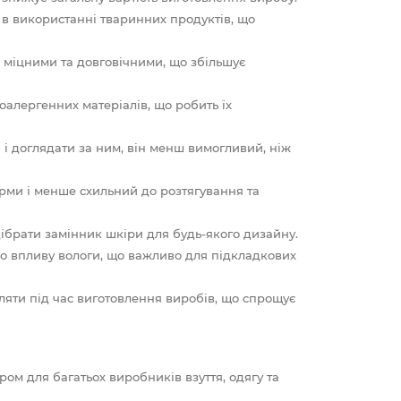
 використанні тваринних продуктів, що
 міцними та довговічними, що збільшує
оалергенних матеріалів, що робить їх
і доглядати за ним, він менш вимогливий, ніж
рми і менше схильний до розтягування та
ібрати замінник шкіри для будь-якого дизайну.
о впливу вологи, що важливо для підкладкових
яти під час виготовлення виробів, що спрощує
м для багатьох виробників взуття, одягу та