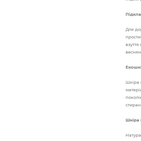
Підкла
Для до
прости
взуття
веснян
Екошкі
Шкіра 
матері
поколі
стиран
Шкіра 
Натура