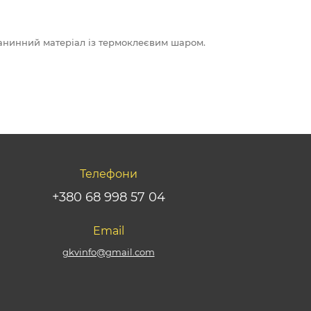
анинний матеріал із термоклеєвим шаром.
Телефони
+380 68 998 57 04
Email
gkvinfo@gmail.com