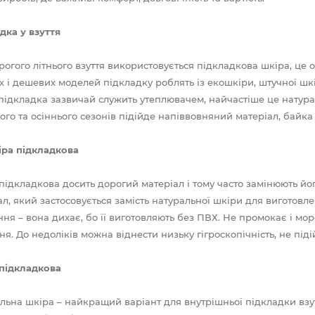
дка у взуття
рогого літнього взуття використовується підкладкова шкіра, це о
х і дешевих моделей підкладку роблять із екошкіри, штучної шкі
 підкладка зазвичай служить утеплювачем, найчастіше це натурал
ого та осіннього сезонів підійде напіввовняний матеріал, байка 
ра підкладкова
підкладкова досить дорогий матеріал і тому часто замінюють й
ал, який застосовується замість натуральної шкіри для виготовле
ння – вона дихає, бо її виготовляють без ПВХ. Не промокає і моро
ня. До недоліків можна віднести низьку гігроскопічність, не під
підкладкова
льна шкіра – найкращий варіант для внутрішньої підкладки взут