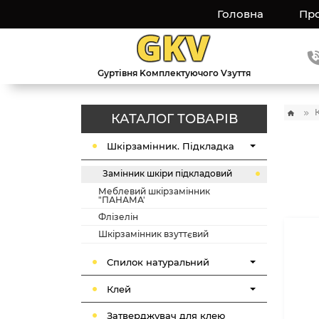
Головна
Про
Gуртівня Kомплектуючого Vзуття
КАТАЛОГ ТОВАРІВ
Шкірзамінник. Підкладка
Замінник шкіри підкладовий
Меблевий шкірзамінник
"ПАНАМА'
Флізелін
Шкірзамінник взуттєвий
Cпилок натуральний
Клей
Затверджувач для клею