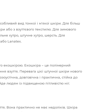
собливий вид тонкої і м'якої шкіри. Для більш
ри або з взуттєвого текстилю. Для зимового
ьне хутро, штучне хутро, шерсть. Для
або Lanatex.
ого екошкірою. Екошкіра – це полімерний
ння взуття. Перевага цієї штучної шкіри нового
зоустічна, довговічна і практична, стійка до
ійде людям із підвищеною пітливістю ніг.
тя. Вона практично не має недоліків. Шкіра