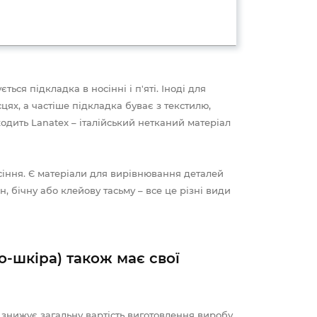
ься підкладка в носінні і п'яті. Іноді для
ях, а частіше підкладка буває з текстилю,
одить Lanatex – італійський нетканий матеріал
сіння. Є матеріали для вирівнювання деталей
н, бічну або клейову тасьму – все це різні види
-шкіра) також має свої
 знижує загальну вартість виготовлення виробу.