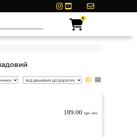
0
0
ладовий
189.00
грн / м/п