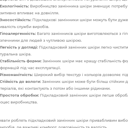
Екологічність:
Виробництво замінника шкіри зменшує потребу в
зитивно впливає на довкілля.
Зносостійкість:
Підкладкові замінники шкіри можуть бути дуже
ивалість служби виробів.
Гіпоалергенність:
Багато замінників шкіри виготовляються з гіп
зпечними для людей з чутливою шкірою.
Легкість у догляді:
Підкладковий замінник шкіри легко чистити 
туральна шкіра.
Стабільність форми:
Замінник шкіри має кращу стабільність фо
формацій під час експлуатації.
Різноманітність:
Широкий вибір текстур і кольорів дозволяє під
Стійкість до вологи:
Замінник шкіри може бути більш стійким д
теріалів, які контактують з потом або іншими рідинами.
Простота обробки:
Підкладковий замінник шкіри легше обробл
оцес виробництва.
еваги роблять підкладковий замінник шкіри привабливим виборо
иробів, де важливі комфорт, довговічність та вартість.